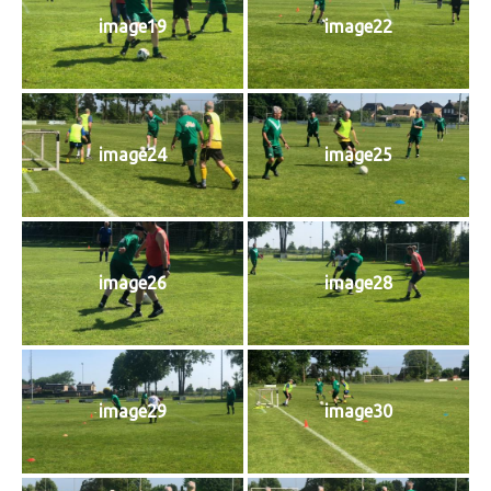
image19
image22
image24
image25
image26
image28
image29
image30