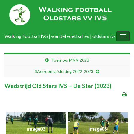
Walking Football IVS | wandel voetbal ivs | oldstars ivs
Togg
navig
Toernooi MVV 2023
SAeizoensafsluiting 2022-2023
Wedstrijd Old Stars IVS – De Ster (2023)
image03
image05