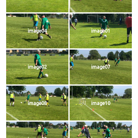
image04
image01
image02
image07
image08
image10