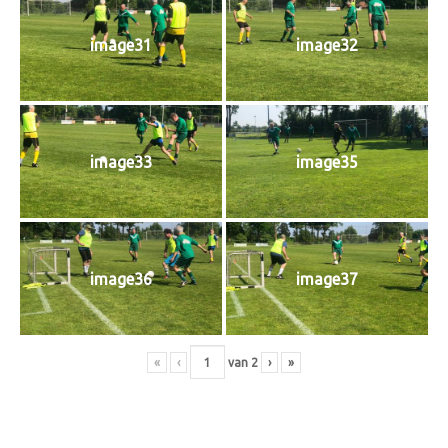
image31
image32
image33
image35
image36
image37
«
‹
van
2
›
»