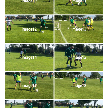
image09
image11
image12
image13
image14
image15
image17
image18