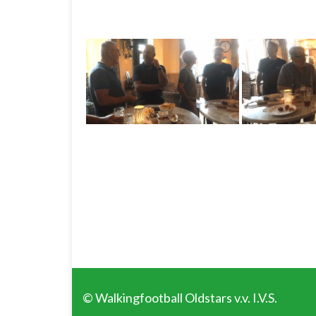
© Walkingfootball Oldstars v.v. I.V.S.
Gemaakt met
door
Graphene Themes
.