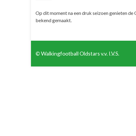
Op dit moment na een druk seizoen genieten de O
bekend gemaakt.
© Walkingfootball Oldstars v.v. I.V.S.
Gemaakt met
door
Graphene Themes
.