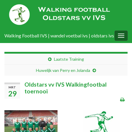
Walking Football IVS | wandel voetbal ivs | oldstars ivs
Togg
navig
Laatste Training
Huwelijk van Perry en Jolanda
Oldstars vv IVS Walkingfootbal
MRT
toernooi
29