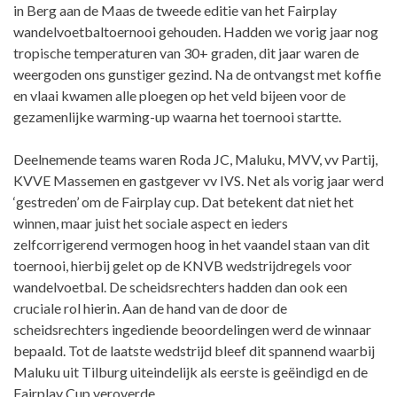
in Berg aan de Maas de tweede editie van het Fairplay
wandelvoetbaltoernooi gehouden. Hadden we vorig jaar nog
tropische temperaturen van 30+ graden, dit jaar waren de
weergoden ons gunstiger gezind. Na de ontvangst met koffie
en vlaai kwamen alle ploegen op het veld bijeen voor de
gezamenlijke warming-up waarna het toernooi startte.
Deelnemende teams waren Roda JC, Maluku, MVV, vv Partij,
KVVE Massemen en gastgever vv IVS. Net als vorig jaar werd
‘gestreden’ om de Fairplay cup. Dat betekent dat niet het
winnen, maar juist het sociale aspect en ieders
zelfcorrigerend vermogen hoog in het vaandel staan van dit
toernooi, hierbij gelet op de KNVB wedstrijdregels voor
wandelvoetbal. De scheidsrechters hadden dan ook een
cruciale rol hierin. Aan de hand van de door de
scheidsrechters ingediende beoordelingen werd de winnaar
bepaald. Tot de laatste wedstrijd bleef dit spannend waarbij
Maluku uit Tilburg uiteindelijk als eerste is geëindigd en de
Fairplay Cup veroverde.