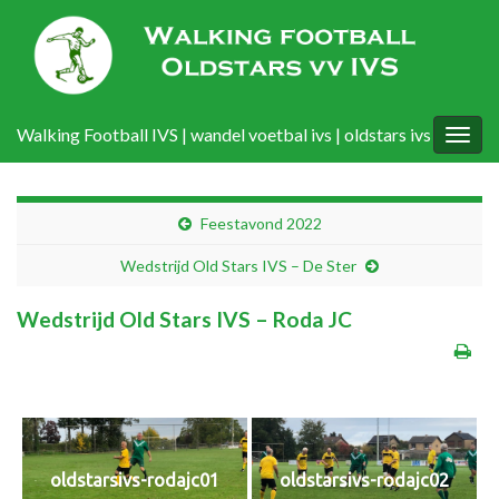
Walking Football IVS | wandel voetbal ivs | oldstars ivs
Togg
navig
Feestavond 2022
Wedstrijd Old Stars IVS – De Ster
Wedstrijd Old Stars IVS – Roda JC
oldstarsivs-rodajc01
oldstarsivs-rodajc02