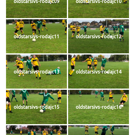
oldstarsivs-rodajc09
oldstarsivs-rodajc10
oldstarsivs-rodajc11
oldstarsivs-rodajc12
oldstarsivs-rodajc13
oldstarsivs-rodajc14
oldstarsivs-rodajc15
oldstarsivs-rodajc16